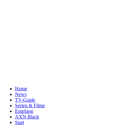
Home
News
TV-Guide
Serien & Filme
Empfang
AXN Black
Start