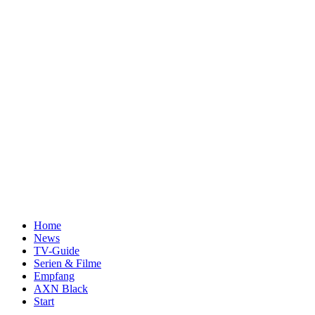
Home
News
TV-Guide
Serien & Filme
Empfang
AXN Black
Start