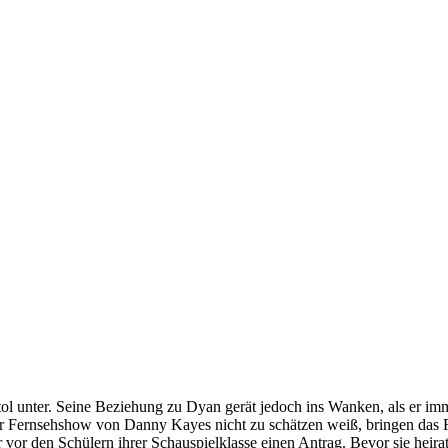
ol unter. Seine Beziehung zu Dyan gerät jedoch ins Wanken, als er immer
er Fernsehshow von Danny Kayes nicht zu schätzen weiß, bringen das 
hr vor den Schülern ihrer Schauspielklasse einen Antrag. Bevor sie heir