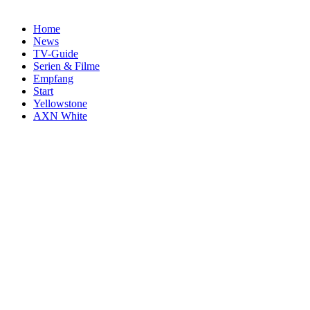
Home
News
TV-Guide
Serien & Filme
Empfang
Start
Yellowstone
AXN White