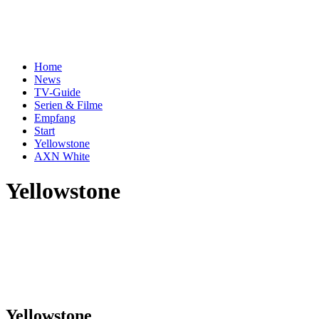
Home
News
TV-Guide
Serien & Filme
Empfang
Start
Yellowstone
AXN White
Yellowstone
Yellowstone