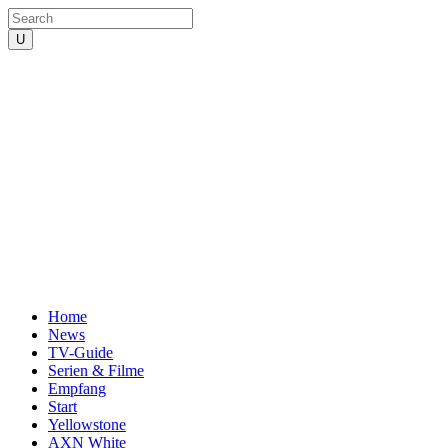
Home
News
TV-Guide
Serien & Filme
Empfang
Start
Yellowstone
AXN White