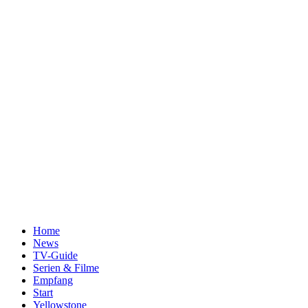
Home
News
TV-Guide
Serien & Filme
Empfang
Start
Yellowstone