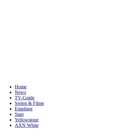
Home
News
TV-Guide
Serien & Filme
Empfang
Start
Yellowstone
AXN White