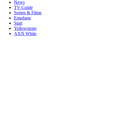
News
TV-Guide
Serien & Filme
Empfang
Start
Yellowstone
AXN White