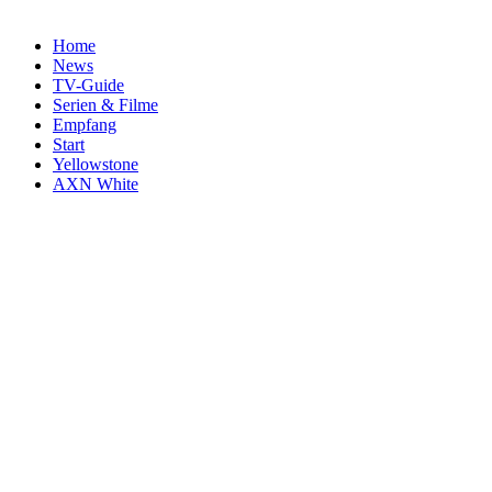
Home
News
TV-Guide
Serien & Filme
Empfang
Start
Yellowstone
AXN White