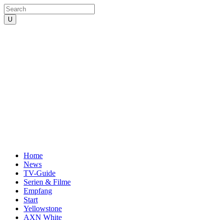
Home
News
TV-Guide
Serien & Filme
Empfang
Start
Yellowstone
AXN White