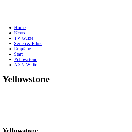
Home
News
TV-Guide
Serien & Filme
Empfang
Start
Yellowstone
AXN White
Yellowstone
Yellowstone