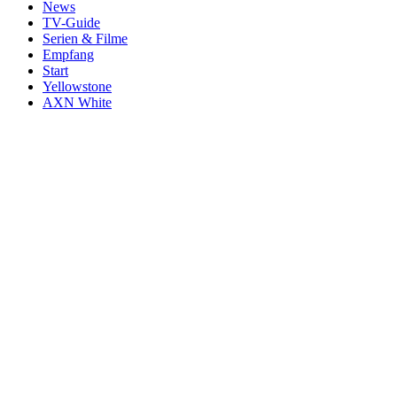
News
TV-Guide
Serien & Filme
Empfang
Start
Yellowstone
AXN White