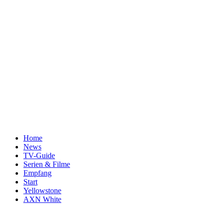
Home
News
TV-Guide
Serien & Filme
Empfang
Start
Yellowstone
AXN White