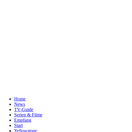
Home
News
TV-Guide
Serien & Filme
Empfang
Start
Yellowstone