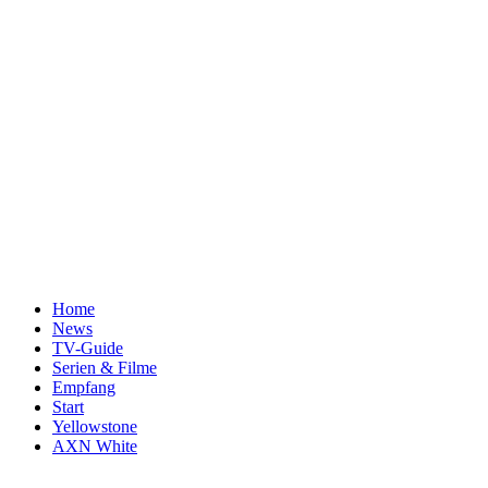
Home
News
TV-Guide
Serien & Filme
Empfang
Start
Yellowstone
AXN White