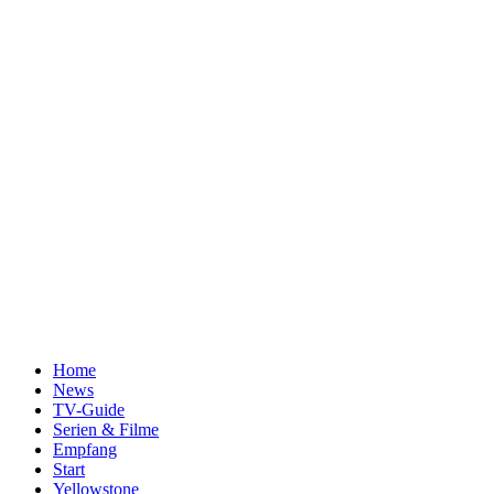
Home
News
TV-Guide
Serien & Filme
Empfang
Start
Yellowstone