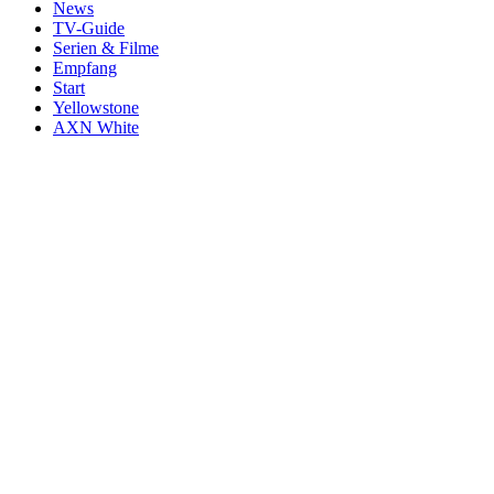
News
TV-Guide
Serien & Filme
Empfang
Start
Yellowstone
AXN White