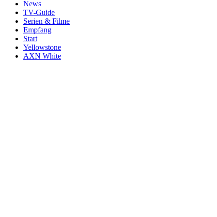
News
TV-Guide
Serien & Filme
Empfang
Start
Yellowstone
AXN White