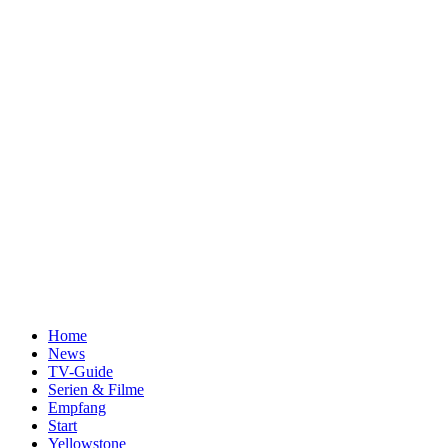
Home
News
TV-Guide
Serien & Filme
Empfang
Start
Yellowstone