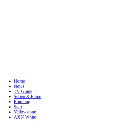
Home
News
TV-Guide
Serien & Filme
Empfang
Start
Yellowstone
AXN White