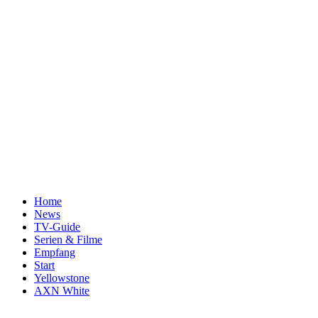
Home
News
TV-Guide
Serien & Filme
Empfang
Start
Yellowstone
AXN White