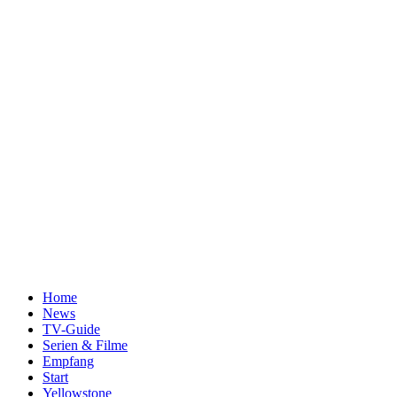
Home
News
TV-Guide
Serien & Filme
Empfang
Start
Yellowstone