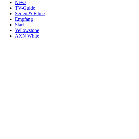
News
TV-Guide
Serien & Filme
Empfang
Start
Yellowstone
AXN White