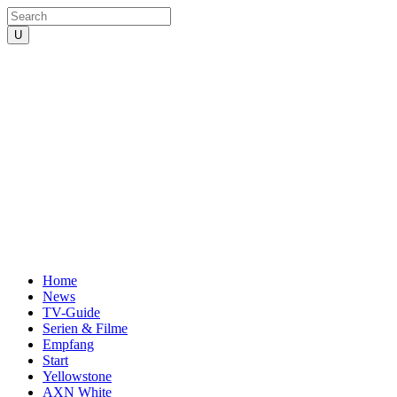
Home
News
TV-Guide
Serien & Filme
Empfang
Start
Yellowstone
AXN White