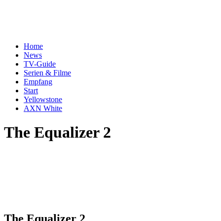
Home
News
TV-Guide
Serien & Filme
Empfang
Start
Yellowstone
AXN White
The Equalizer 2
The Equalizer 2