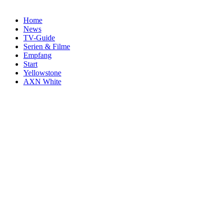
Home
News
TV-Guide
Serien & Filme
Empfang
Start
Yellowstone
AXN White