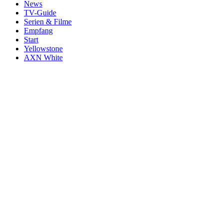
News
TV-Guide
Serien & Filme
Empfang
Start
Yellowstone
AXN White