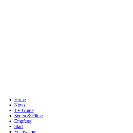
Home
News
TV-Guide
Serien & Filme
Empfang
Start
Yellowstone