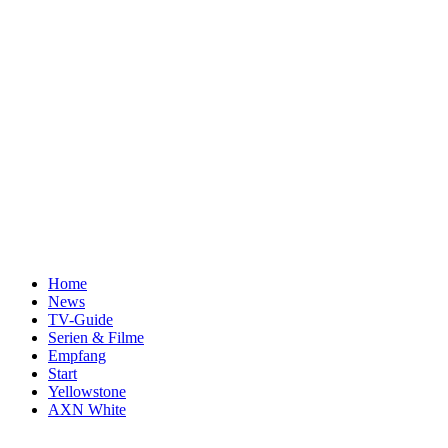
Home
News
TV-Guide
Serien & Filme
Empfang
Start
Yellowstone
AXN White