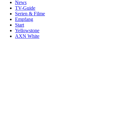
News
TV-Guide
Serien & Filme
Empfang
Start
Yellowstone
AXN White