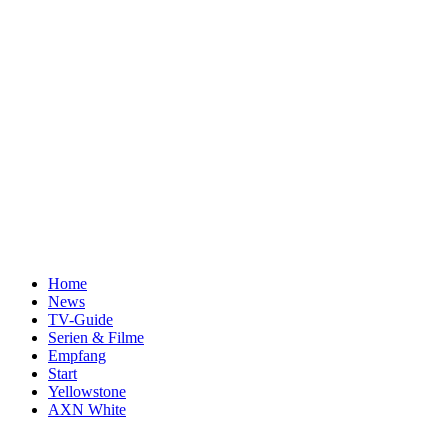
Home
News
TV-Guide
Serien & Filme
Empfang
Start
Yellowstone
AXN White