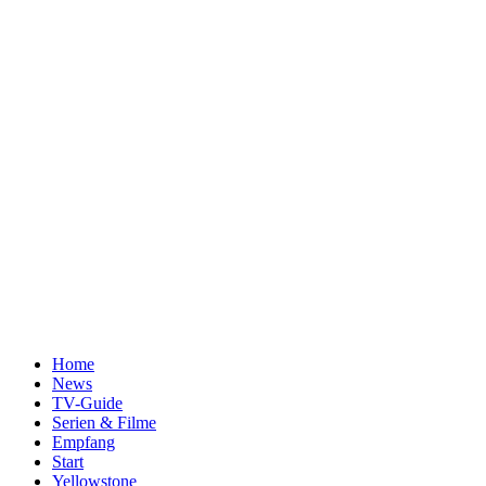
Home
News
TV-Guide
Serien & Filme
Empfang
Start
Yellowstone