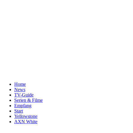
Home
News
TV-Guide
Serien & Filme
Empfang
Start
Yellowstone
AXN White