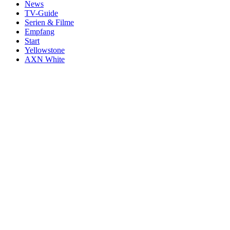
News
TV-Guide
Serien & Filme
Empfang
Start
Yellowstone
AXN White