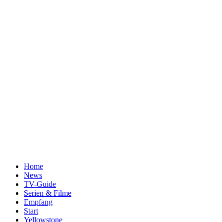
Home
News
TV-Guide
Serien & Filme
Empfang
Start
Yellowstone