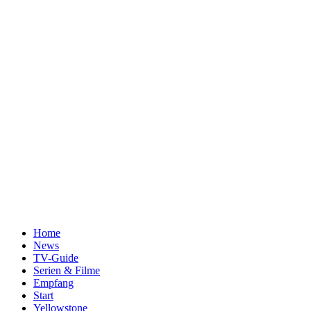
Home
News
TV-Guide
Serien & Filme
Empfang
Start
Yellowstone