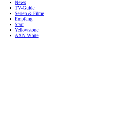
News
TV-Guide
Serien & Filme
Empfang
Start
Yellowstone
AXN White