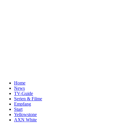
Home
News
TV-Guide
Serien & Filme
Empfang
Start
Yellowstone
AXN White