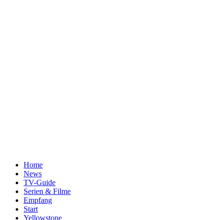
Home
News
TV-Guide
Serien & Filme
Empfang
Start
Yellowstone