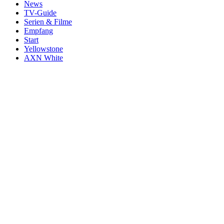
News
TV-Guide
Serien & Filme
Empfang
Start
Yellowstone
AXN White