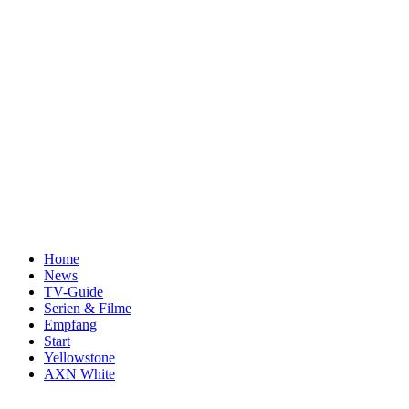
Home
News
TV-Guide
Serien & Filme
Empfang
Start
Yellowstone
AXN White