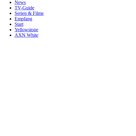
News
TV-Guide
Serien & Filme
Empfang
Start
Yellowstone
AXN White