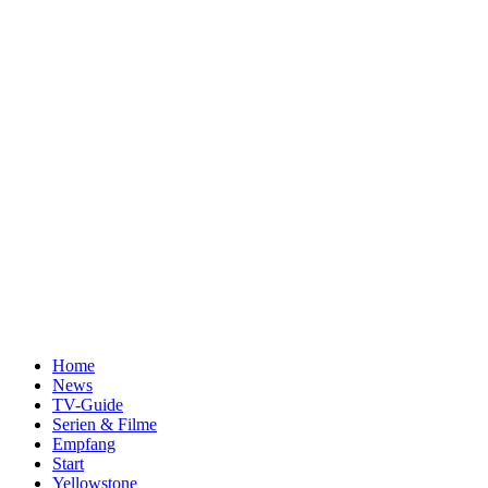
Home
News
TV-Guide
Serien & Filme
Empfang
Start
Yellowstone