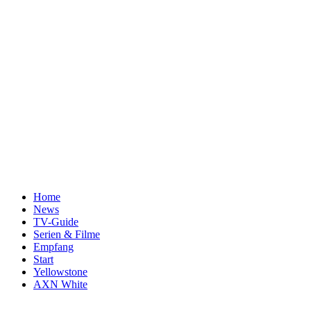
Home
News
TV-Guide
Serien & Filme
Empfang
Start
Yellowstone
AXN White