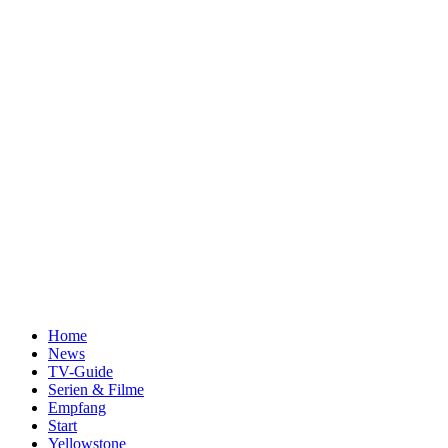
Home
News
TV-Guide
Serien & Filme
Empfang
Start
Yellowstone