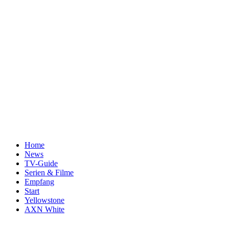
Home
News
TV-Guide
Serien & Filme
Empfang
Start
Yellowstone
AXN White