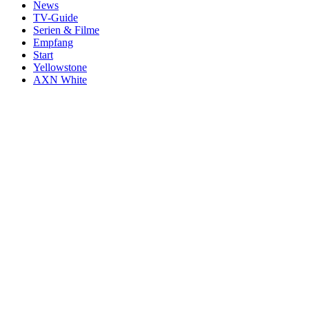
News
TV-Guide
Serien & Filme
Empfang
Start
Yellowstone
AXN White