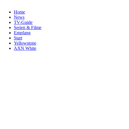
Home
News
TV-Guide
Serien & Filme
Empfang
Start
Yellowstone
AXN White