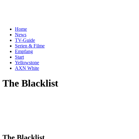
Home
News
TV-Guide
Serien & Filme
Empfang
Start
Yellowstone
AXN White
The Blacklist
The Blacklist