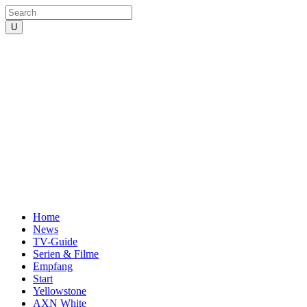
Home
News
TV-Guide
Serien & Filme
Empfang
Start
Yellowstone
AXN White