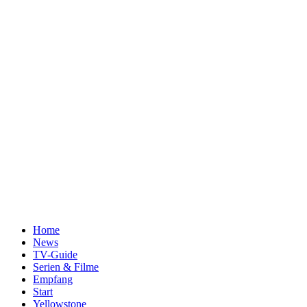
Home
News
TV-Guide
Serien & Filme
Empfang
Start
Yellowstone