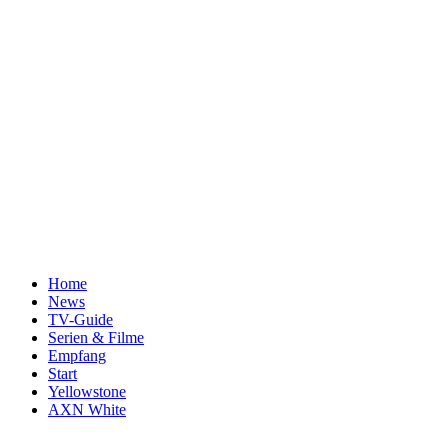
Home
News
TV-Guide
Serien & Filme
Empfang
Start
Yellowstone
AXN White