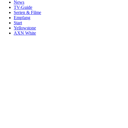
News
TV-Guide
Serien & Filme
Empfang
Start
Yellowstone
AXN White