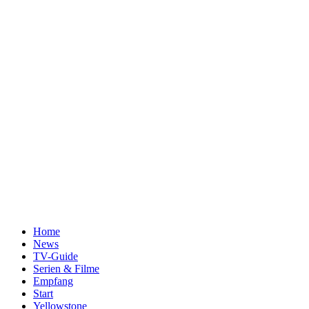
Home
News
TV-Guide
Serien & Filme
Empfang
Start
Yellowstone