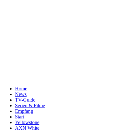
Home
News
TV-Guide
Serien & Filme
Empfang
Start
Yellowstone
AXN White