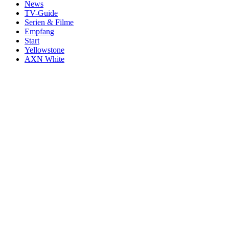
News
TV-Guide
Serien & Filme
Empfang
Start
Yellowstone
AXN White