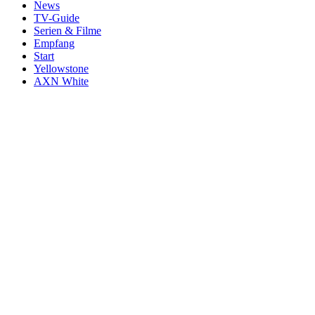
News
TV-Guide
Serien & Filme
Empfang
Start
Yellowstone
AXN White