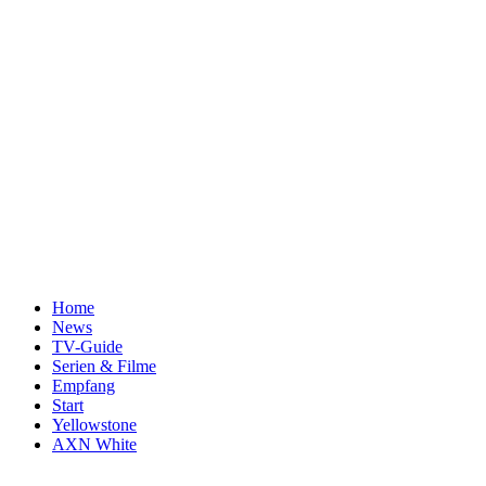
Home
News
TV-Guide
Serien & Filme
Empfang
Start
Yellowstone
AXN White