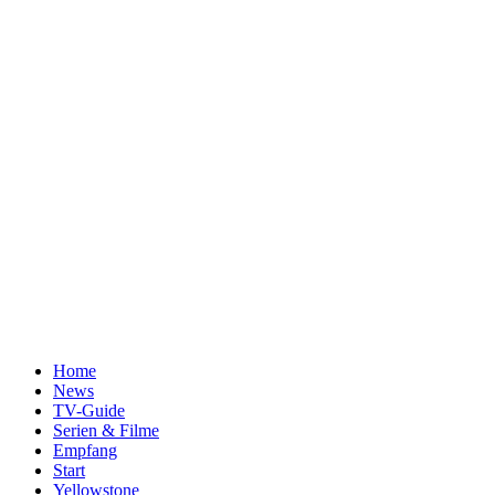
Home
News
TV-Guide
Serien & Filme
Empfang
Start
Yellowstone