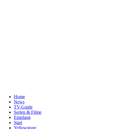
Home
News
TV-Guide
Serien & Filme
Empfang
Start
Yellowstone