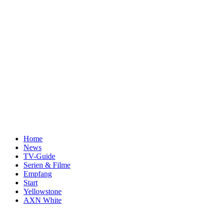
Home
News
TV-Guide
Serien & Filme
Empfang
Start
Yellowstone
AXN White