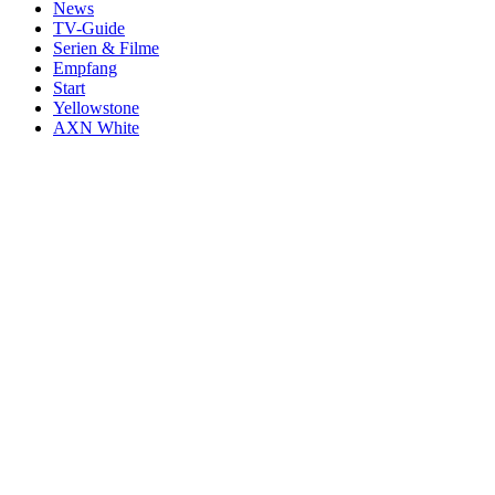
News
TV-Guide
Serien & Filme
Empfang
Start
Yellowstone
AXN White