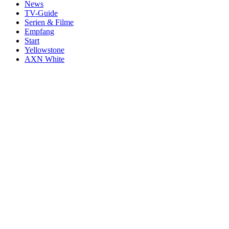
News
TV-Guide
Serien & Filme
Empfang
Start
Yellowstone
AXN White