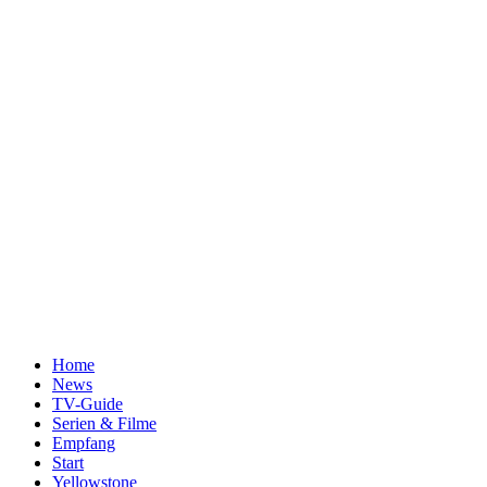
Home
News
TV-Guide
Serien & Filme
Empfang
Start
Yellowstone