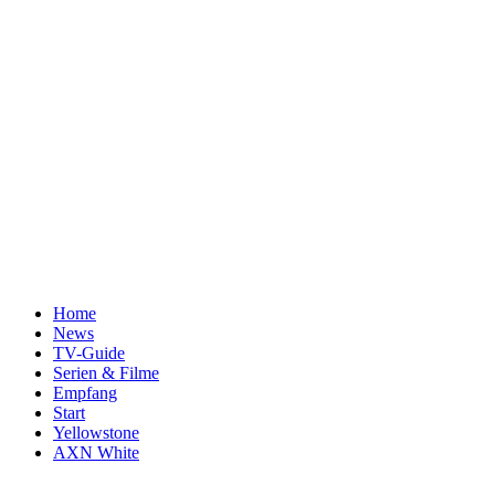
Home
News
TV-Guide
Serien & Filme
Empfang
Start
Yellowstone
AXN White