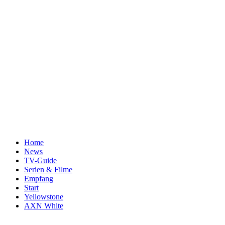
Home
News
TV-Guide
Serien & Filme
Empfang
Start
Yellowstone
AXN White