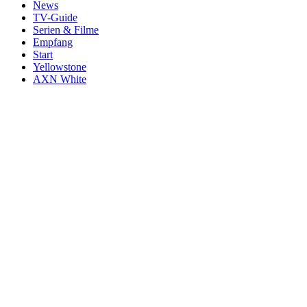
News
TV-Guide
Serien & Filme
Empfang
Start
Yellowstone
AXN White