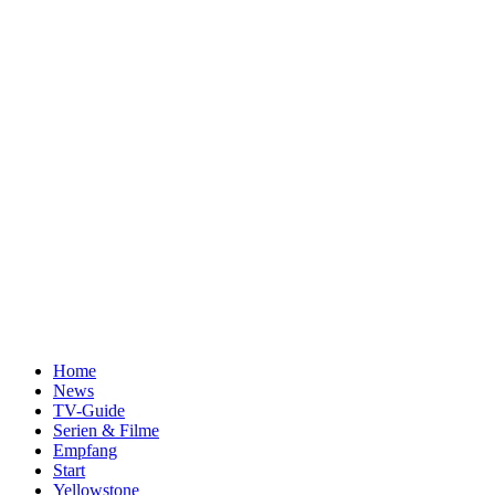
Home
News
TV-Guide
Serien & Filme
Empfang
Start
Yellowstone