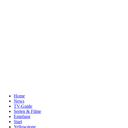
Home
News
TV-Guide
Serien & Filme
Empfang
Start
Yellowstone