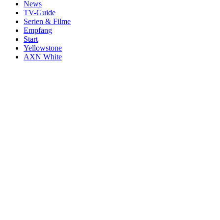
News
TV-Guide
Serien & Filme
Empfang
Start
Yellowstone
AXN White