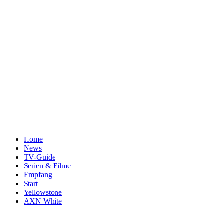
Home
News
TV-Guide
Serien & Filme
Empfang
Start
Yellowstone
AXN White