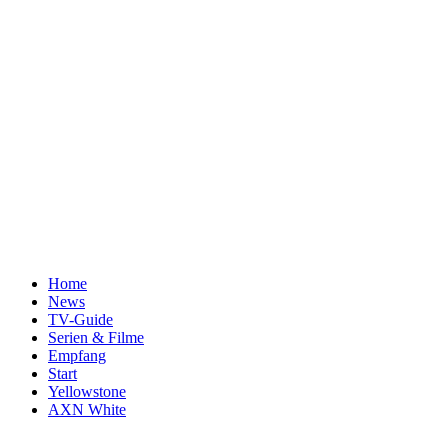
Home
News
TV-Guide
Serien & Filme
Empfang
Start
Yellowstone
AXN White