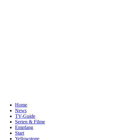
Home
News
TV-Guide
Serien & Filme
Empfang
Start
Yellowstone