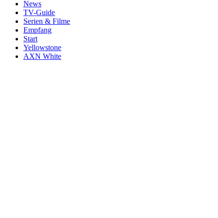
News
TV-Guide
Serien & Filme
Empfang
Start
Yellowstone
AXN White