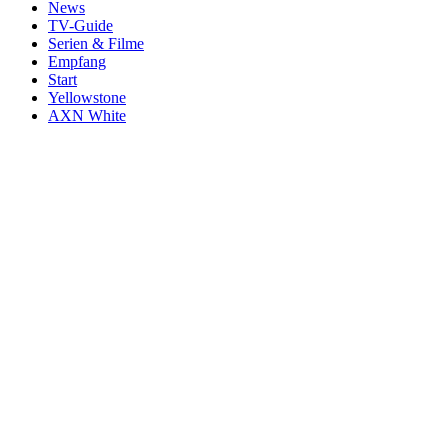
News
TV-Guide
Serien & Filme
Empfang
Start
Yellowstone
AXN White