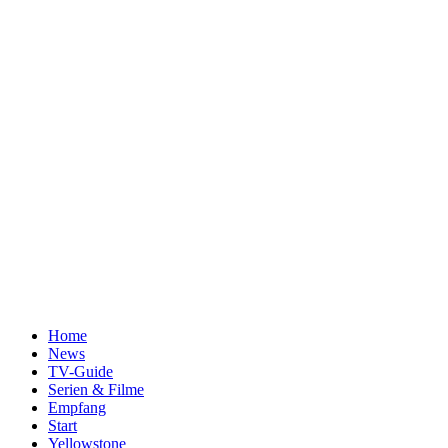
Home
News
TV-Guide
Serien & Filme
Empfang
Start
Yellowstone