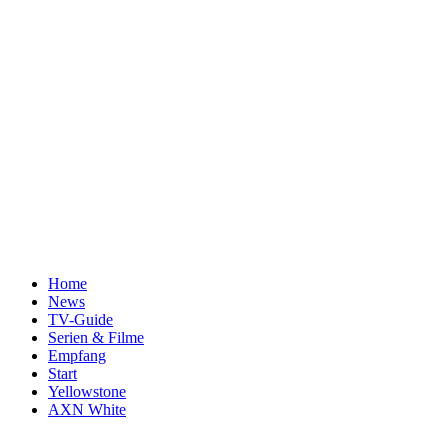
Home
News
TV-Guide
Serien & Filme
Empfang
Start
Yellowstone
AXN White