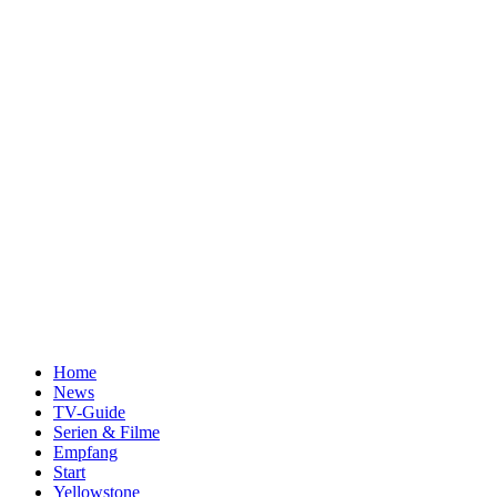
Home
News
TV-Guide
Serien & Filme
Empfang
Start
Yellowstone