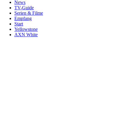
News
TV-Guide
Serien & Filme
Empfang
Start
Yellowstone
AXN White