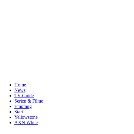
Home
News
TV-Guide
Serien & Filme
Empfang
Start
Yellowstone
AXN White