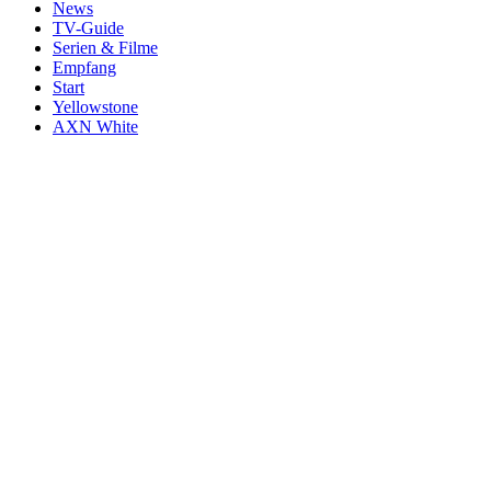
News
TV-Guide
Serien & Filme
Empfang
Start
Yellowstone
AXN White