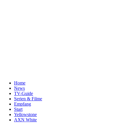
Home
News
TV-Guide
Serien & Filme
Empfang
Start
Yellowstone
AXN White