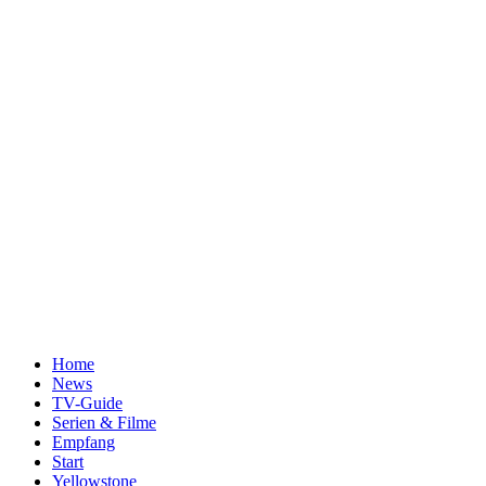
Home
News
TV-Guide
Serien & Filme
Empfang
Start
Yellowstone