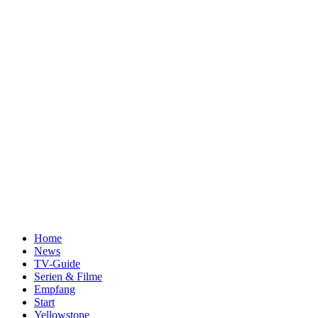
Home
News
TV-Guide
Serien & Filme
Empfang
Start
Yellowstone