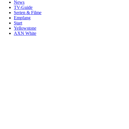
News
TV-Guide
Serien & Filme
Empfang
Start
Yellowstone
AXN White