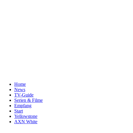
Home
News
TV-Guide
Serien & Filme
Empfang
Start
Yellowstone
AXN White