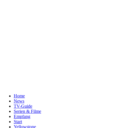
Home
News
TV-Guide
Serien & Filme
Empfang
Start
Yellowstone