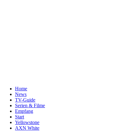
Home
News
TV-Guide
Serien & Filme
Empfang
Start
Yellowstone
AXN White