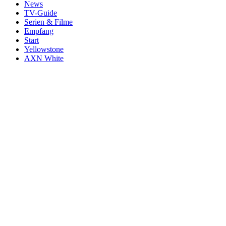
News
TV-Guide
Serien & Filme
Empfang
Start
Yellowstone
AXN White