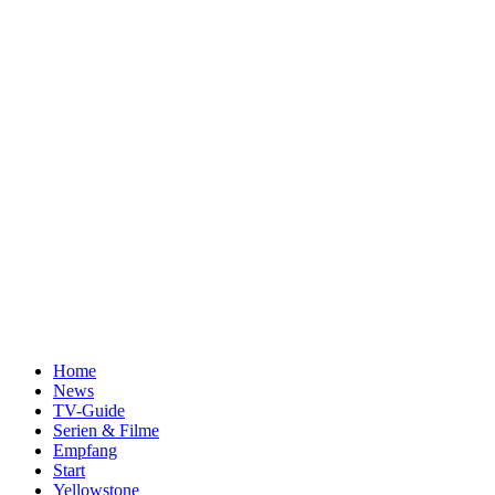
Home
News
TV-Guide
Serien & Filme
Empfang
Start
Yellowstone