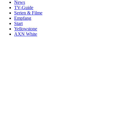
News
TV-Guide
Serien & Filme
Empfang
Start
Yellowstone
AXN White