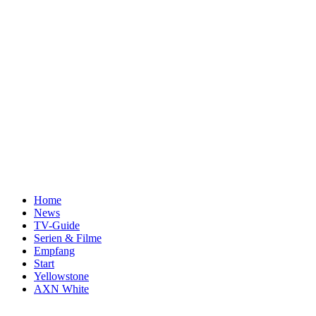
Home
News
TV-Guide
Serien & Filme
Empfang
Start
Yellowstone
AXN White