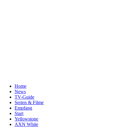
Home
News
TV-Guide
Serien & Filme
Empfang
Start
Yellowstone
AXN White