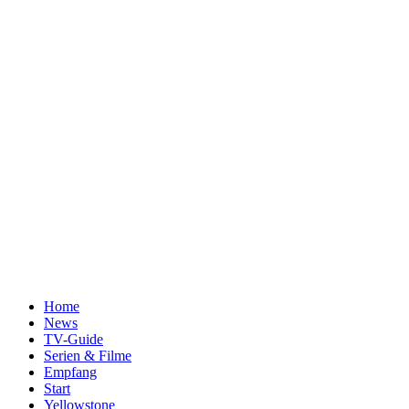
Home
News
TV-Guide
Serien & Filme
Empfang
Start
Yellowstone