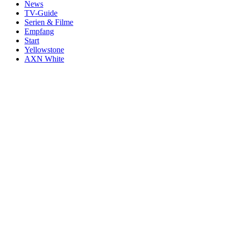
News
TV-Guide
Serien & Filme
Empfang
Start
Yellowstone
AXN White