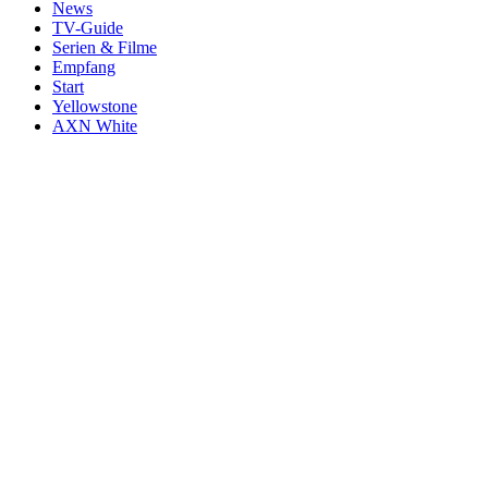
News
TV-Guide
Serien & Filme
Empfang
Start
Yellowstone
AXN White