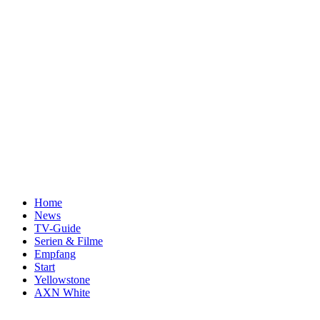
Home
News
TV-Guide
Serien & Filme
Empfang
Start
Yellowstone
AXN White