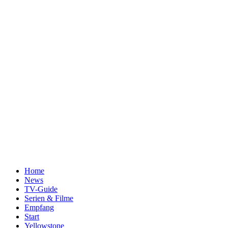
Home
News
TV-Guide
Serien & Filme
Empfang
Start
Yellowstone