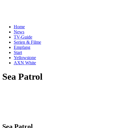
Home
News
TV-Guide
Serien & Filme
Empfang
Start
Yellowstone
AXN White
Sea Patrol
Sea Patrol