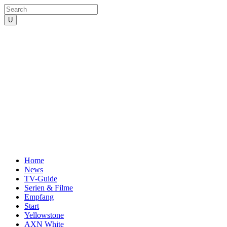
Home
News
TV-Guide
Serien & Filme
Empfang
Start
Yellowstone
AXN White