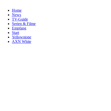
Home
News
TV-Guide
Serien & Filme
Empfang
Start
Yellowstone
AXN White