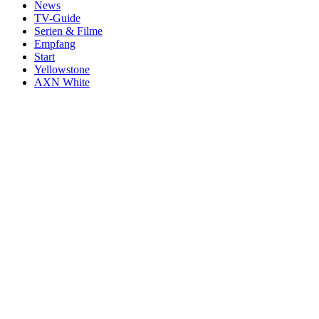
News
TV-Guide
Serien & Filme
Empfang
Start
Yellowstone
AXN White