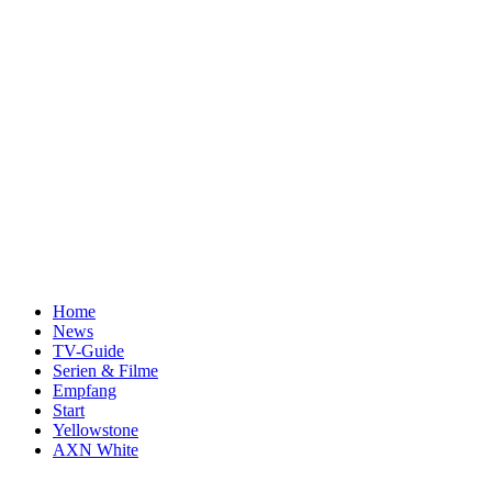
Home
News
TV-Guide
Serien & Filme
Empfang
Start
Yellowstone
AXN White