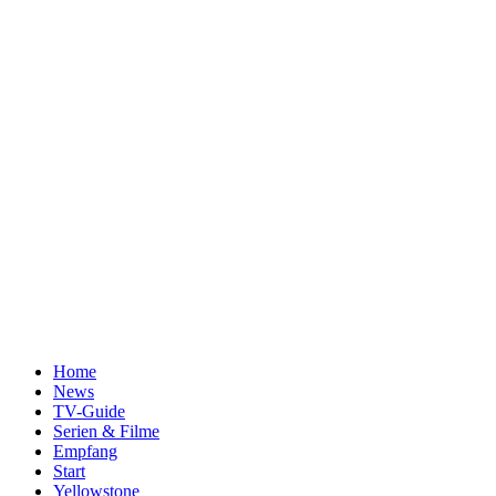
Home
News
TV-Guide
Serien & Filme
Empfang
Start
Yellowstone