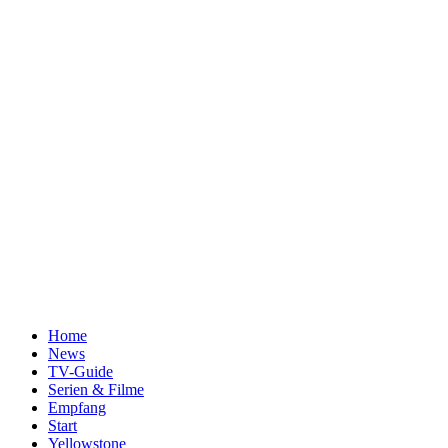
Home
News
TV-Guide
Serien & Filme
Empfang
Start
Yellowstone