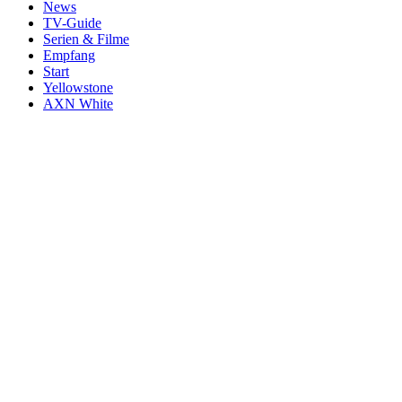
News
TV-Guide
Serien & Filme
Empfang
Start
Yellowstone
AXN White