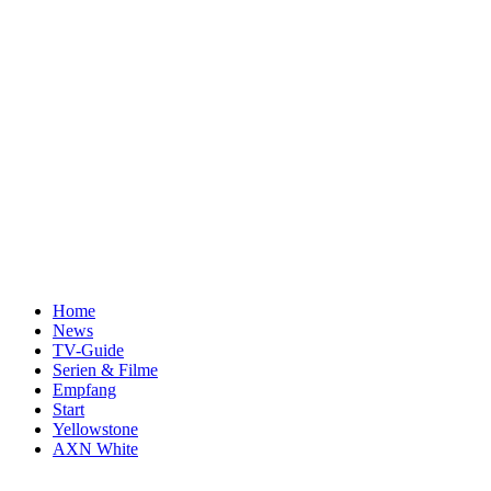
Home
News
TV-Guide
Serien & Filme
Empfang
Start
Yellowstone
AXN White