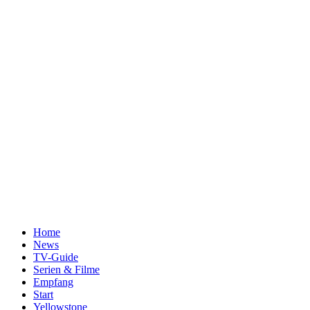
Home
News
TV-Guide
Serien & Filme
Empfang
Start
Yellowstone