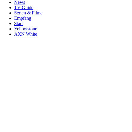
News
TV-Guide
Serien & Filme
Empfang
Start
Yellowstone
AXN White