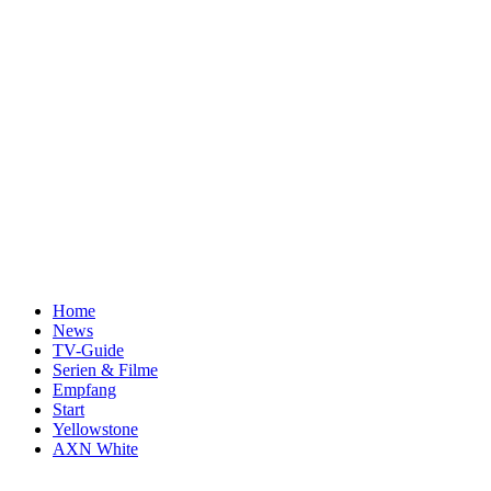
Home
News
TV-Guide
Serien & Filme
Empfang
Start
Yellowstone
AXN White