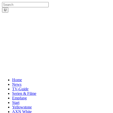
Home
News
TV-Guide
Serien & Filme
Empfang
Start
Yellowstone
AXN White