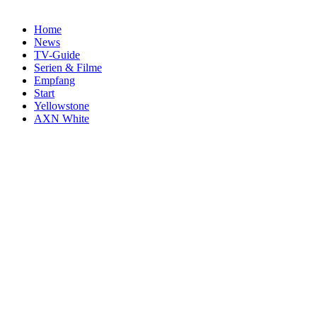
Home
News
TV-Guide
Serien & Filme
Empfang
Start
Yellowstone
AXN White