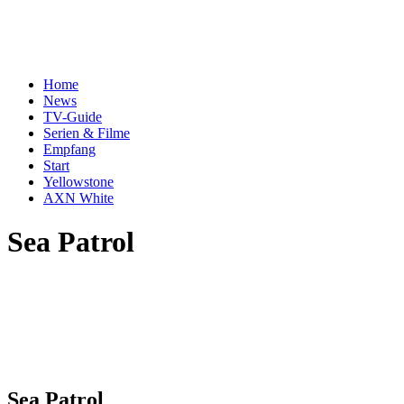
Home
News
TV-Guide
Serien & Filme
Empfang
Start
Yellowstone
AXN White
Sea Patrol
Sea Patrol