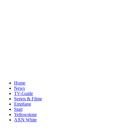
Home
News
TV-Guide
Serien & Filme
Empfang
Start
Yellowstone
AXN White