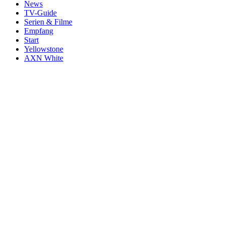
News
TV-Guide
Serien & Filme
Empfang
Start
Yellowstone
AXN White