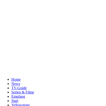
Home
News
TV-Guide
Serien & Filme
Empfang
Start
Yellowstone