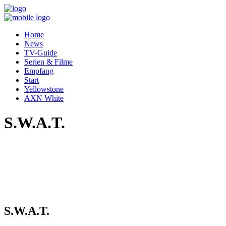
Home
News
TV-Guide
Serien & Filme
Empfang
Start
Yellowstone
AXN White
S.W.A.T.
S.W.A.T.