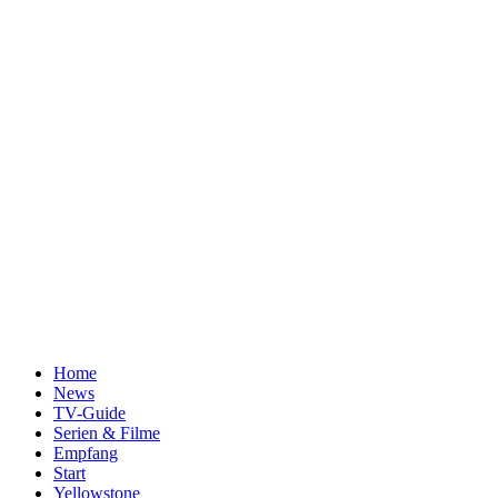
Home
News
TV-Guide
Serien & Filme
Empfang
Start
Yellowstone