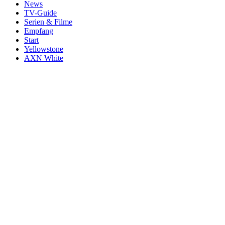
News
TV-Guide
Serien & Filme
Empfang
Start
Yellowstone
AXN White