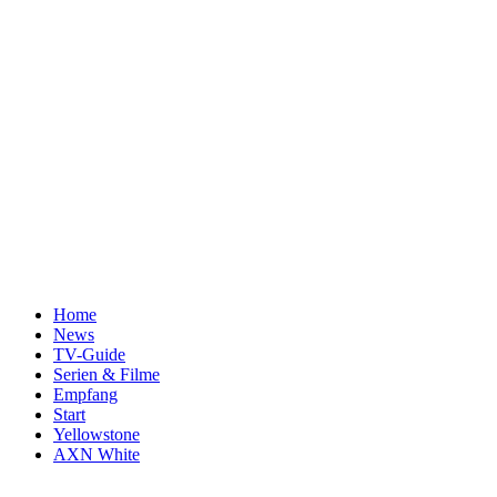
Home
News
TV-Guide
Serien & Filme
Empfang
Start
Yellowstone
AXN White