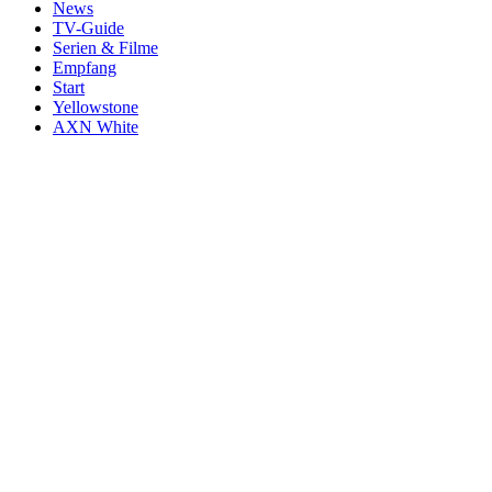
News
TV-Guide
Serien & Filme
Empfang
Start
Yellowstone
AXN White