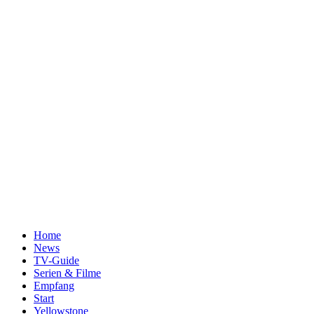
Home
News
TV-Guide
Serien & Filme
Empfang
Start
Yellowstone