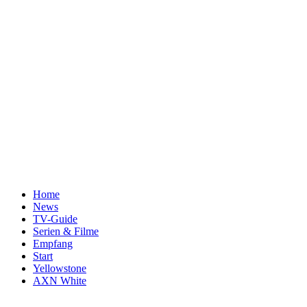
Home
News
TV-Guide
Serien & Filme
Empfang
Start
Yellowstone
AXN White