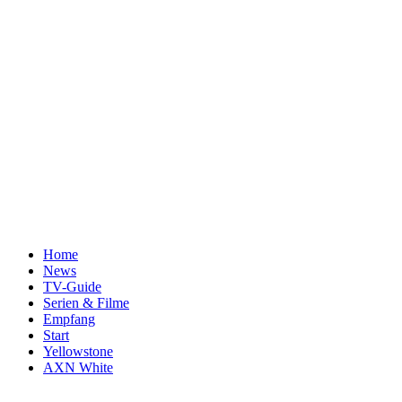
Home
News
TV-Guide
Serien & Filme
Empfang
Start
Yellowstone
AXN White