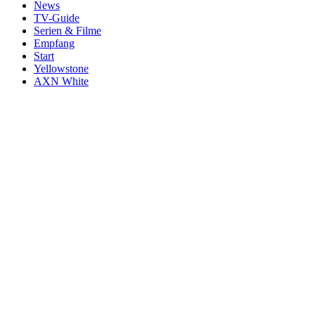
News
TV-Guide
Serien & Filme
Empfang
Start
Yellowstone
AXN White