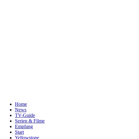
Home
News
TV-Guide
Serien & Filme
Empfang
Start
Yellowstone