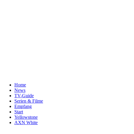
Home
News
TV-Guide
Serien & Filme
Empfang
Start
Yellowstone
AXN White