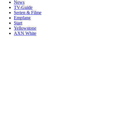
News
TV-Guide
Serien & Filme
Empfang
Start
Yellowstone
AXN White