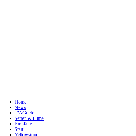
Home
News
TV-Guide
Serien & Filme
Empfang
Start
Yellowstone