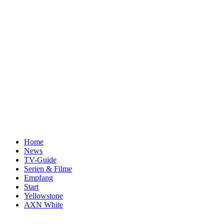
Home
News
TV-Guide
Serien & Filme
Empfang
Start
Yellowstone
AXN White