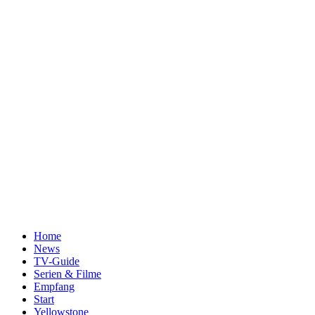
Home
News
TV-Guide
Serien & Filme
Empfang
Start
Yellowstone