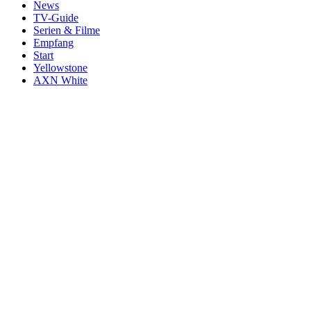
News
TV-Guide
Serien & Filme
Empfang
Start
Yellowstone
AXN White