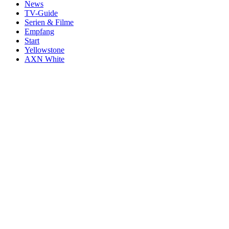
News
TV-Guide
Serien & Filme
Empfang
Start
Yellowstone
AXN White