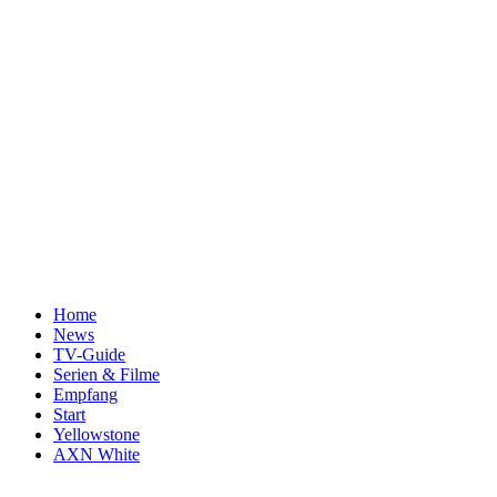
Home
News
TV-Guide
Serien & Filme
Empfang
Start
Yellowstone
AXN White