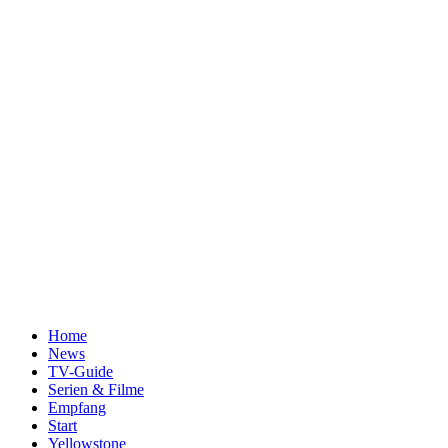
Home
News
TV-Guide
Serien & Filme
Empfang
Start
Yellowstone