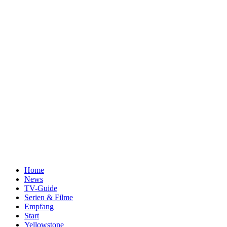
Home
News
TV-Guide
Serien & Filme
Empfang
Start
Yellowstone