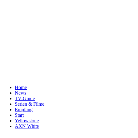
Home
News
TV-Guide
Serien & Filme
Empfang
Start
Yellowstone
AXN White