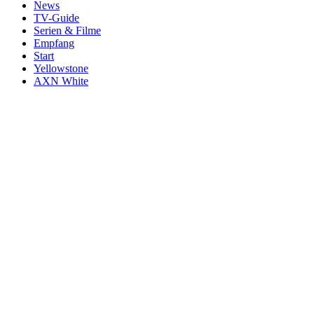
News
TV-Guide
Serien & Filme
Empfang
Start
Yellowstone
AXN White