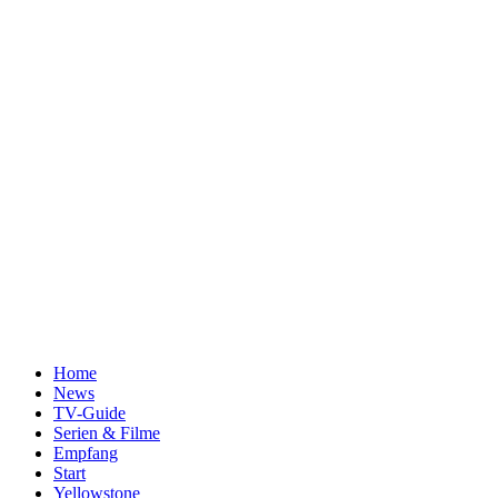
Home
News
TV-Guide
Serien & Filme
Empfang
Start
Yellowstone