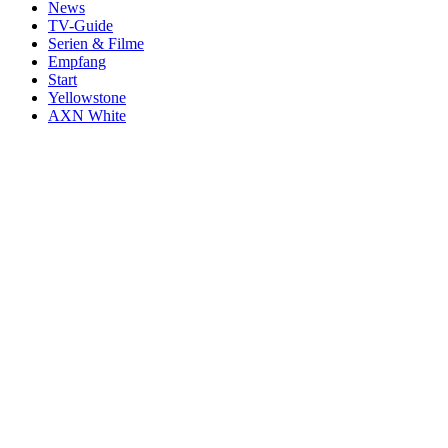
News
TV-Guide
Serien & Filme
Empfang
Start
Yellowstone
AXN White