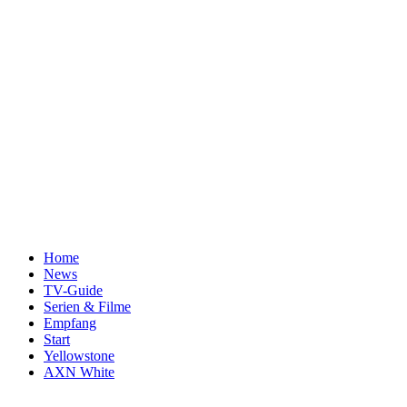
Home
News
TV-Guide
Serien & Filme
Empfang
Start
Yellowstone
AXN White