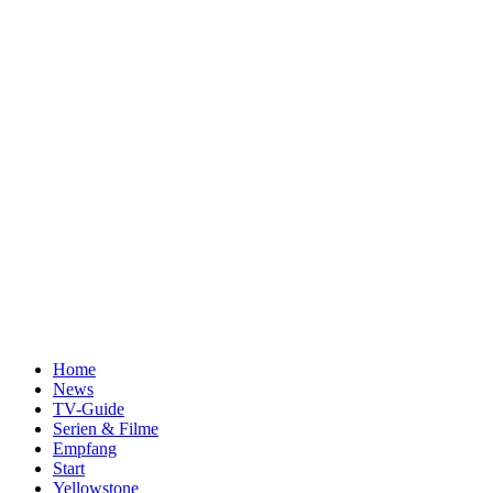
Home
News
TV-Guide
Serien & Filme
Empfang
Start
Yellowstone