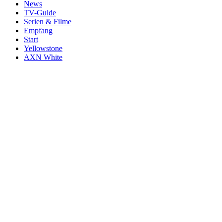
News
TV-Guide
Serien & Filme
Empfang
Start
Yellowstone
AXN White